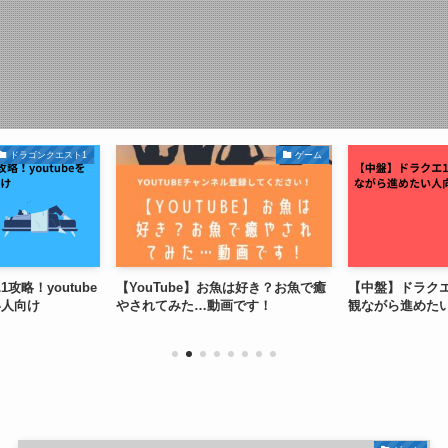
ドラゴンクエスト1
ゲーム
攻略！youtube
【YouTube】お魚は好き？お魚で癒
【中盤】ドラクエ1
い人向け
やされてみた…動画です！
観ながら進めた